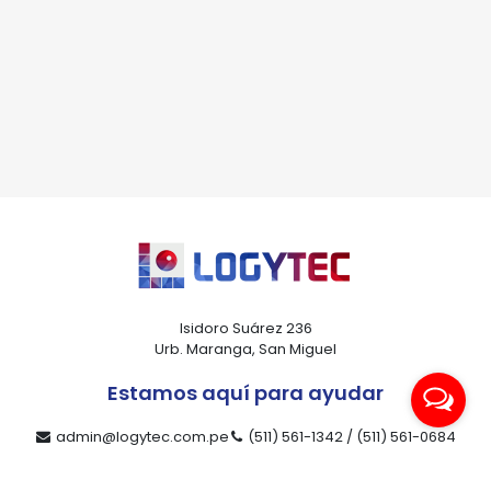
Isidoro Suárez 236
Urb. Maranga, San Miguel
Estamos aquí para ayudar
admin@logytec.com.pe
(511) 561-1342 / (511) 561-0684
ventas@logytec.com.pe
(511) 464-4889