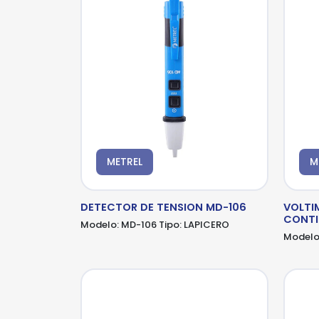
pro
*Al
*Al
pro
pro
METREL
M
DETECTOR DE TENSION MD-106
VOLTI
CONTI
Modelo:
MD-106
Tipo:
LAPICERO
Modelo