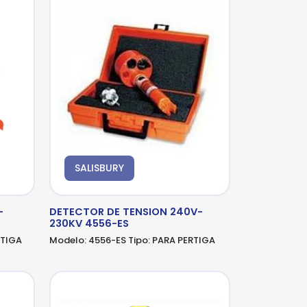
SALISBURY
-
DETECTOR DE TENSION 240V-
230KV 4556-ES
RTIGA
Modelo:
4556-ES
Tipo:
PARA PERTIGA
N
SB
-
AD
GA
GA
GA
MPO