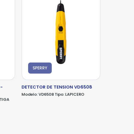
lles
lles
SPERRY
-
DETECTOR DE TENSION VD6508
Modelo:
VD6508
Tipo:
LAPICERO
TIGA