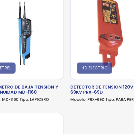
porcionados son precisos
 enviar tus datos, aceptas nuestra política de privacidad y confirmas que los deta
 enviar tus datos, aceptas nuestra política de privacidad y confirmas que los deta
porcionados son precisos
porcionados son precisos
ETREL
HD ELECTRIC
METRO DE BAJA TENSION Y
DETECTOR DE TENSION 120V 
NUIDAD MD-1160
69KV PRX-69D
:
MD-1160
Tipo:
LAPICERO
Modelo:
PRX-69D
Tipo:
PARA PER