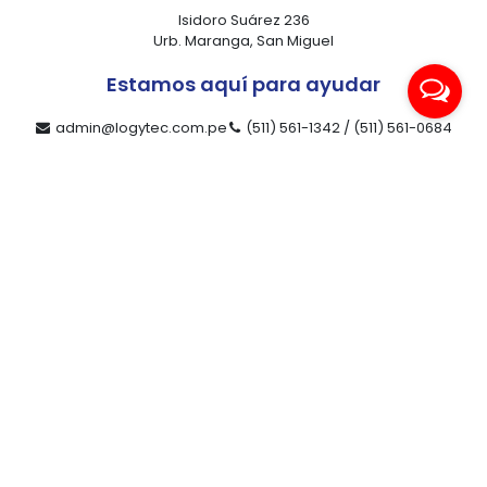
Isidoro Suárez 236
Urb. Maranga, San Miguel
Estamos aquí para ayudar
admin@logytec.com.pe
(511) 561-1342 / (511) 561-0684
ventas@logytec.com.pe
(511) 464-4889
Nuestra compañía
Productos
Contacto
Servicios
Compañía
Marcas
Novedades
Ofertas
Libro de reclamaciones
Redes sociales