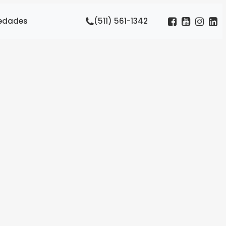
edades
(511) 561-1342
go,
 el