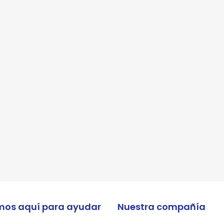
 enviar tus datos, aceptas nuestra política de privacidad y confirmas que los deta
porcionados son precisos
mos aquí para ayudar
Nuestra compañía