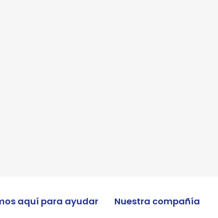
 enviar tus datos, aceptas nuestra política de privacidad y confirmas que los deta
porcionados son precisos
mos aquí para ayudar
Nuestra compañía