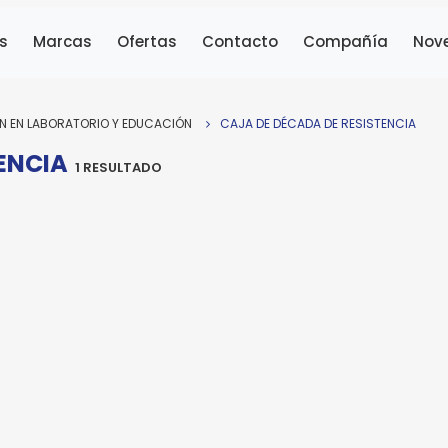
AEMC
DECADA DE RESISTENC
s
Marcas
Ofertas
Contacto
Compañía
Nov
Y CAPACITANCE. BR07
Modelo:
BR07
ÓN EN LABORATORIO Y EDUCACIÓN
CAJA DE DÉCADA DE RESISTENCIA
ENCIA
ra enviar la cotización y ponernos en contacto conti
1 RESULTADO
cesitamos algunos detalles adicionales. Por favor, completa
guiente formulario