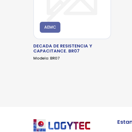
AEMC
*Al
pro
DECADA DE RESISTENCIA Y
CAPACITANCE. BR07
Modelo:
BR07
Esta