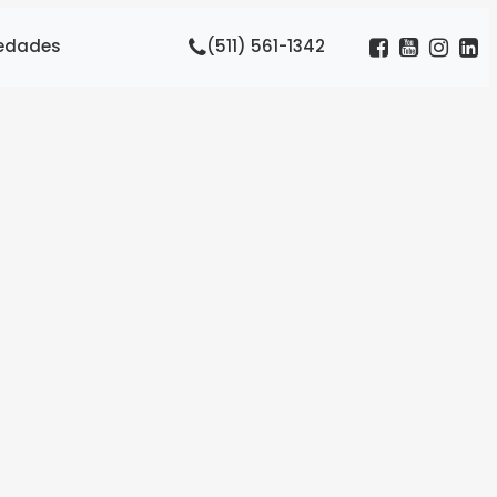
IA
edades
(511) 561-1342
go,
 el