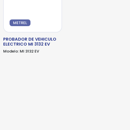
detalles adicionales. Por favor, completa el
siguiente formulario
METREL
PROBADOR DE VEHICULO
ELECTRICO MI 3132 EV
Modelo:
MI 3132 EV