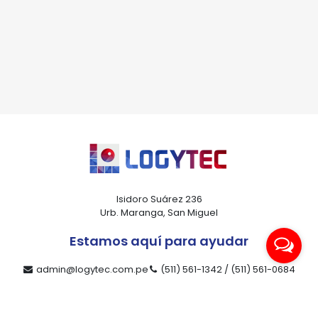
*Al enviar tus datos, aceptas nuestra política de privacidad
y confirmas que los detalles proporcionados son precisos
Isidoro Suárez 236
Urb. Maranga, San Miguel
Estamos aquí para ayudar
admin@logytec.com.pe
(511) 561-1342 / (511) 561-0684
ventas@logytec.com.pe
(511) 464-4889