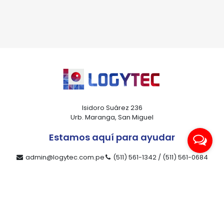
Isidoro Suárez 236
Urb. Maranga, San Miguel
Estamos aquí para ayudar
admin@logytec.com.pe
(511) 561-1342 / (511) 561-0684
ventas@logytec.com.pe
(511) 464-4889
Nuestra compañía
Productos
Contacto