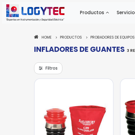
Productos
Servicio
HOME
PRODUCTOS
PROBADORES DE EQUIPOS
INFLADORES DE GUANTES
Pa
Pa
3 R
Pa
ne
ne
ne
si
si
si
Filtros