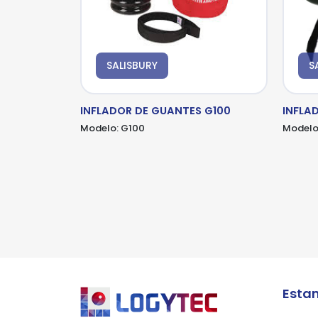
SALISBURY
S
*Al
*Al
pro
pro
*Al
pro
INFLADOR DE GUANTES G100
INFLA
Modelo:
G100
Modelo
Esta