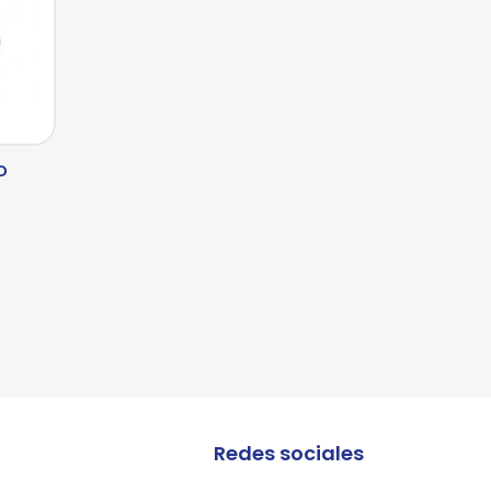
lles
lles
lles
O
Redes sociales