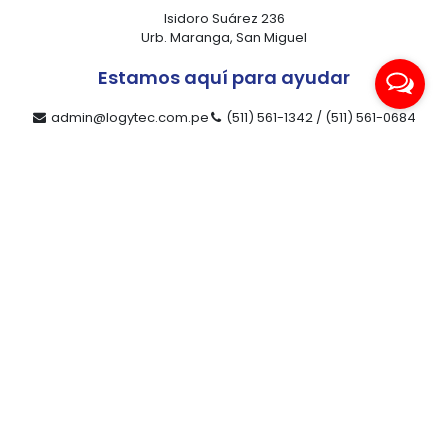
Isidoro Suárez 236
Urb. Maranga, San Miguel
Estamos aquí para ayudar
admin@logytec.com.pe
(511) 561-1342 / (511) 561-0684
ventas@logytec.com.pe
(511) 464-4889
Nuestra compañía
Productos
Contacto
Servicios
Compañía
Marcas
Novedades
Ofertas
Libro de reclamaciones
Redes sociales