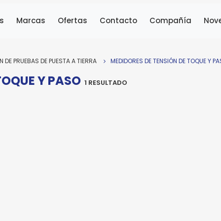
METREL
MEDIDOR DE TOQUE Y
s
Marcas
Ofertas
Contacto
Compañía
Nov
PASO MI-3295
Modelo:
MI-3295
N DE PRUEBAS DE PUESTA A TIERRA
MEDIDORES DE TENSIÓN DE TOQUE Y P
TOQUE Y PASO
ra enviar la cotización y ponernos en contacto conti
1 RESULTADO
cesitamos algunos detalles adicionales. Por favor, completa
guiente formulario