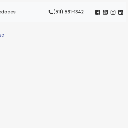
edades
(511) 561-1342
ASO
go,
 el