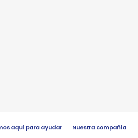
 enviar tus datos, aceptas nuestra política de privacidad y confirmas que los deta
porcionados son precisos
mos aquí para ayudar
Nuestra compañía