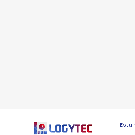
*Al
pro
Esta