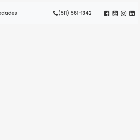
edades
(511) 561-1342
go,
 el