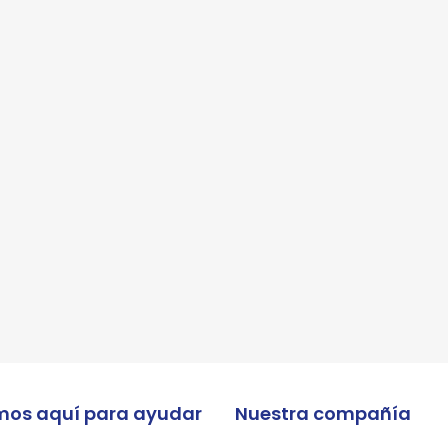
 enviar tus datos, aceptas nuestra política de privacidad y confirmas que los deta
porcionados son precisos
mos aquí para ayudar
Nuestra compañía