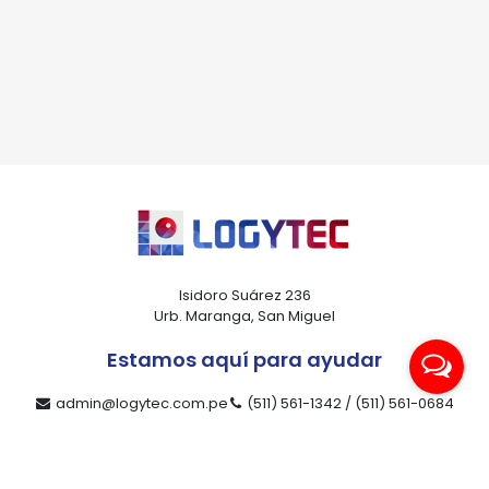
*Al enviar tus datos, aceptas nuestra política de privacidad
y confirmas que los detalles proporcionados son precisos
Isidoro Suárez 236
Urb. Maranga, San Miguel
Estamos aquí para ayudar
admin@logytec.com.pe
(511) 561-1342 / (511) 561-0684
ventas@logytec.com.pe
(511) 464-4889
Nuestra compañía