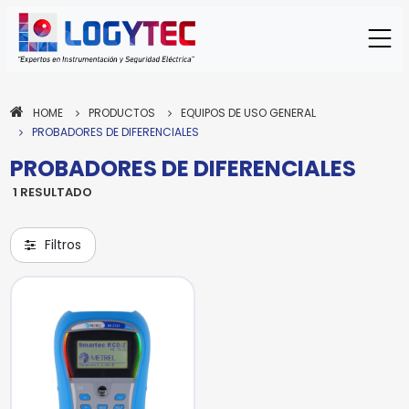
HOME
PRODUCTOS
EQUIPOS DE USO GENERAL
PROBADORES DE DIFERENCIALES
PROBADORES DE DIFERENCIALES
1 RESULTADO
METREL
Filtros
PROBADOR DE
DIFERENCIALES
MI 3122
Modelo:
Para enviar la cotización y ponernos en
contacto contigo, necesitamos algunos