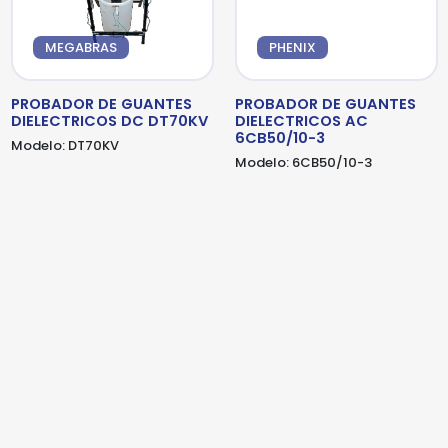
detalles adicionales. Por favor, completa el
detalles adicionales. Por favor, completa el
siguiente formulario
siguiente formulario
MEGABRAS
PHENIX
PROBADOR DE GUANTES
PROBADOR DE GUANTES
DIELECTRICOS DC DT70KV
DIELECTRICOS AC
6CB50/10-3
Modelo:
DT70KV
Modelo:
6CB50/10-3