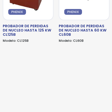
detalles adicionales. Por favor, completa el
detalles adicionales. Por favor, completa el
siguiente formulario
siguiente formulario
PHENIX
PHENIX
PROBADOR DE PERDIDAS
PROBADOR DE PERDIDAS
DE NUCLEO HASTA 125 KW
DE NUCLEO HASTA 60 KW
CL125B
CL60B
Modelo:
CL125B
Modelo:
CL60B