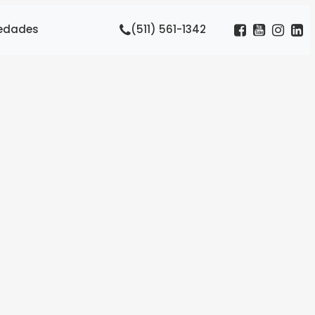
edades
(511) 561-1342
go,
 el