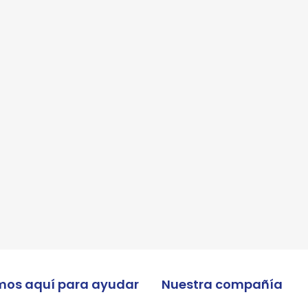
 enviar tus datos, aceptas nuestra política de privacidad y confirmas que los deta
porcionados son precisos
mos aquí para ayudar
Nuestra compañía