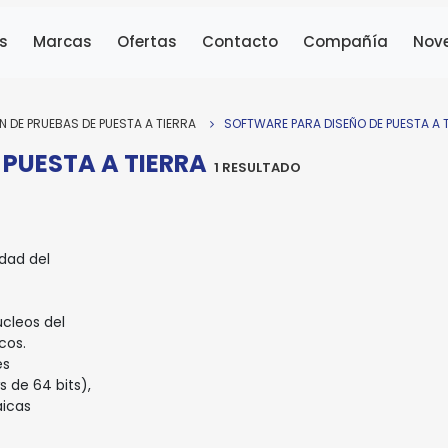
s
Marcas
Ofertas
Contacto
Compañía
Nov
Volts and Bolts
SOFTWARE PARA DISE
N DE PRUEBAS DE PUESTA A TIERRA
SOFTWARE PARA DISEÑO DE PUESTA A 
TECAT PLUS
PUESTA A TIERRA
1 RESULTADO
Modelo:
TECAT PLUS
ra enviar la cotización y ponernos en contacto conti
idad del
cesitamos algunos detalles adicionales. Por favor, completa
guiente formulario
úcleos del
cos.
es
 de 64 bits),
aicas