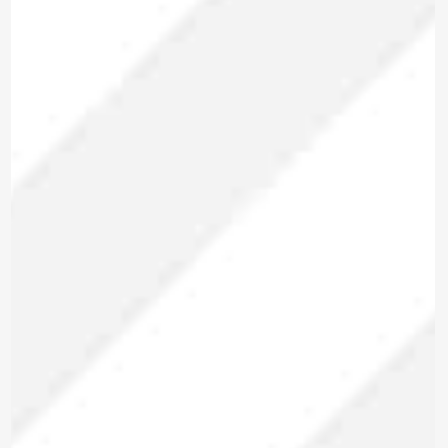
Marca: METREL
ANALIZADOR DE REDES
TRIFÁSICO
MI 2893 EU
Modelo:
Trifásico
Tipo: