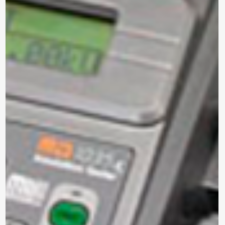
Marca: METREL
ANALIZADOR DE REDES
TRIFÁSICO
MI 2893 EU
Modelo:
Trifásico
Tipo:
Para enviar la cotización y ponernos en
contacto contigo, necesitamos algunos
detalles adicionales. Por favor, completa el