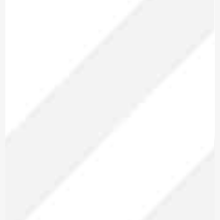
Marca: METREL
ANALIZADOR DE REDES
TRIFÁSICO
MI 2893 EU
Modelo:
Trifásico
Tipo:
Para enviar la cotización y ponernos en
contacto contigo, necesitamos algunos
detalles adicionales. Por favor, completa el
siguiente formulario