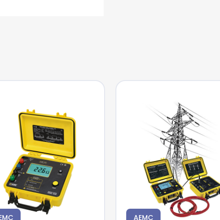
EMC
AEMC