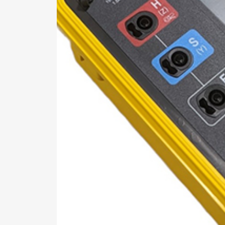
*Al
pro