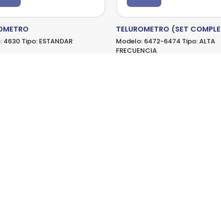
OMETRO
TELUROMETRO (SET COMPL
:
4630
Tipo:
ESTANDAR
Modelo:
6472-6474
Tipo:
ALTA
FRECUENCIA
ETREL
METREL