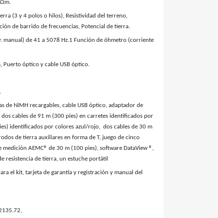
 kΩm.
rra (3 y 4 polos o hilos), Resistividad del terreno,
ción de barrido de frecuencias, Potencial de tierra.
v. manual) de 41 a 5078 Hz.1 Función de óhmetro (corriente
, Puerto óptico y cable USB óptico.
.
ías de NiMH recargables, cable USB óptico, adaptador de
dos cables de 91 m (300 pies) en carretes identificados por
ies) identificados por colores azul/rojo, dos cables de 30 m
odos de tierra auxiliares en forma de T, juego de cinco
 de medición AEMC® de 30 m (100 pies), software DataView ®,
e resistencia de tierra, un estuche portátil
ra el kit, tarjeta de garantía y registración y manual del
 2135.72,