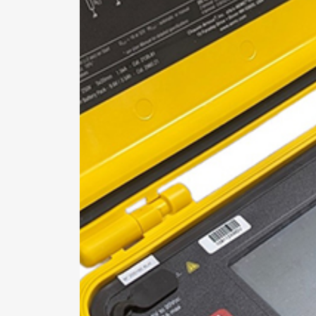
Pa
ne
si