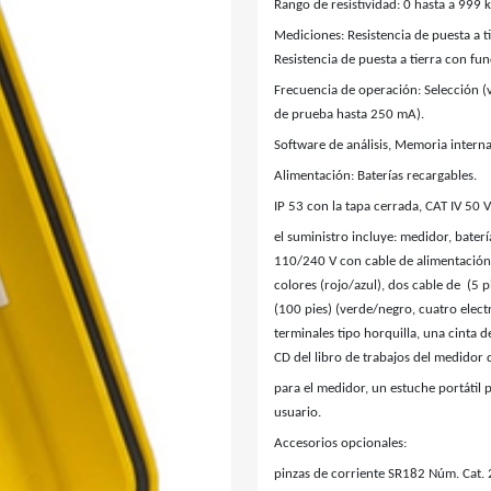
Rango de resistividad: 0 hasta a 999
Mediciones: Resistencia de puesta a tie
Resistencia de puesta a tierra con fun
Frecuencia de operación: Selección (
de prueba hasta 250 mA).
Software de análisis, Memoria interna
Alimentación: Baterías recargables.
IP 53 con la tapa cerrada, CAT IV 50 V
el suministro incluye: medidor, bater
110/240 V con cable de alimentación 
colores (rojo/azul), dos cable de (5 p
(100 pies) (verde/negro, cuatro electr
terminales tipo horquilla, una cinta
CD del libro de trabajos del medidor d
para el medidor, un estuche portátil pa
usuario.
Accesorios opcionales:
pinzas de corriente SR182 Núm. Cat.
Marca: METREL