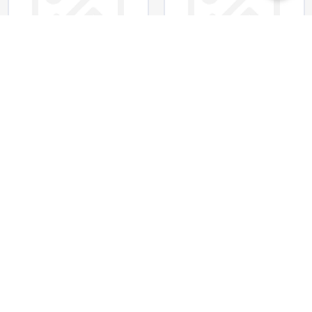
AEMC
AEMC
TELUROMETRO
TELUROMETRO (SET
MODULARMENTE
COMPLETO)
AMPLIABLE
Modelo:
6472-6474
Tipo:
ALTA
Modelo:
6472
Tipo:
ESTANDAR
FRECUENCIA
Y SELECTIVO