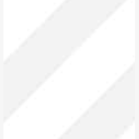
Marca: METREL
ANALIZADOR DE REDES
TRIFÁSICO
MI 2893 EU
Modelo:
Trifásico
Tipo:
Para enviar la cotización y ponernos en
contacto contigo, necesitamos algunos
detalles adicionales. Por favor, completa el
siguiente formulario