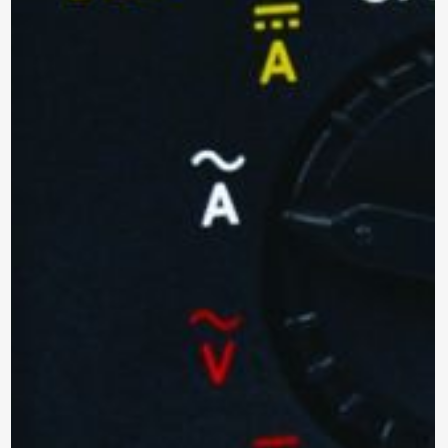
Marca: METREL
ANALIZADOR DE REDES
TRIFÁSICO
MI 2893 EU
Modelo:
Trifásico
Tipo:
Para enviar la cotización y ponernos en