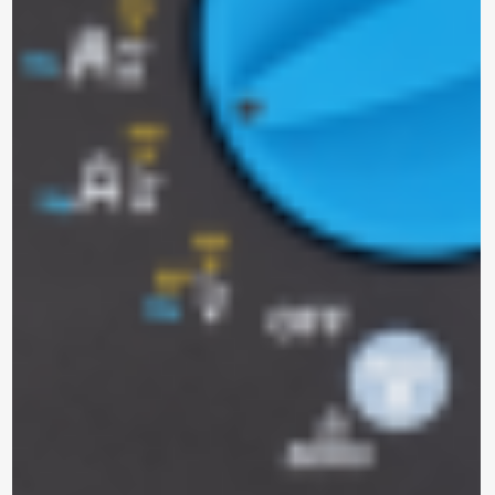
Marca: METREL
ANALIZADOR DE REDES
TRIFÁSICO
MI 2893 EU
Modelo:
Trifásico
Tipo:
Para enviar la cotización y ponernos en