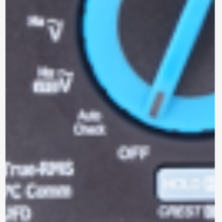
Marca: METREL
ANALIZADOR DE REDES
TRIFÁSICO
MI 2893 EU
Modelo:
Trifásico
Tipo:
Para enviar la cotización y ponernos en contacto
contigo, necesitamos algunos detalles adicionales.