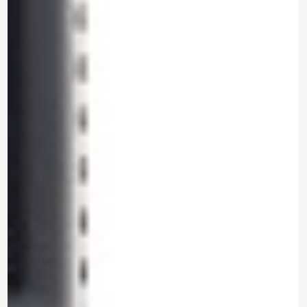
*Al enviar tus datos, aceptas nuestra política de privacidad
y confirmas que los detalles proporcionados son precisos