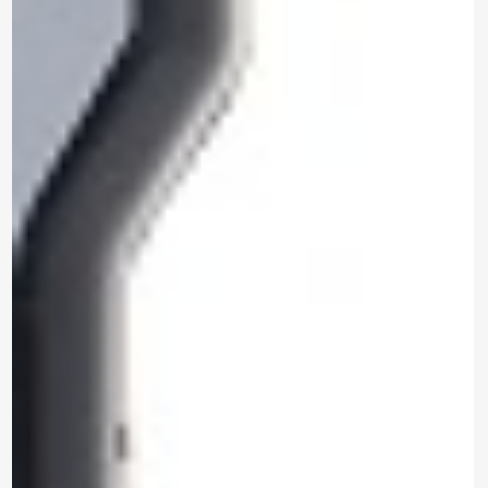
Marca: METREL
ANALIZADOR DE REDES
TRIFÁSICO
MI 2893 EU
Modelo:
Trifásico
Tipo:
Para enviar la cotización y ponernos en