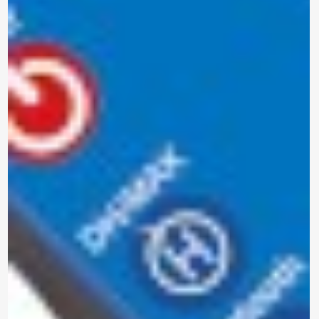
Marca: METREL
ANALIZADOR DE REDES
TRIFÁSICO
MI 2893 EU
Modelo:
Trifásico
Tipo:
Para enviar la cotización y ponernos en