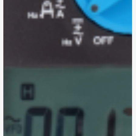
Marca: METREL
ANALIZADOR DE REDES
TRIFÁSICO
MI 2893 EU
Modelo:
Trifásico
Tipo:
Para enviar la cotización y ponernos en